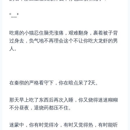
“……”
吃瘪的小猫忍住脑壳涨痛，艰难翻身，裹着被子背
过身去，负气地不再理会这个不让你吃大龙虾的男
人。
在秦彻的严格看守下，你在暗点呆了2天。
那天早上吃了东西后再次入睡，你又烧得迷迷糊糊
不分昼夜，退烧药都压不住。
迷蒙中，你有时觉得冷，有时又觉得热，有时能听