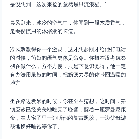
是没想到，这次来捡的竟然是只流浪猫。”
晨风刮来，冰冷的空气中，你闻到一股木质香气，
是秦彻惯用的沐浴液的味道。
冷风刺激得你一个激灵，这才想起刚才给他打电话
的时候，简短的语气更像是命令。你根本没考虑秦
彻在做什么，方不方便，只是下意识觉得，他一定
有办法用最短的时间，把筋疲力尽的你带回温暖的
地方。
坐在路边发呆的时候，你甚至在猜想，这时间，秦
彻应该已经美美地吃完了晚餐，醒着一瓶罗曼尼康
帝，在大宅子里一边听他的复古黑胶，一边优哉游
哉地换好睡袍等你了。