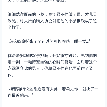
细细端详面前的小脸，秦彻忍不住皱了眉。才几天
没见，讨人厌的猎人协会就把他的小猫摧残成了这
个样子。
“怎么骑摩托来了？还以为可以在路上睡一觉…”
你语带抱怨地双手抱胸，开始得寸进尺。见到他的
那一刻，一颗恃宠而骄的心瞬间复活，面对着这个
永远纵容你的男人，你总忍不住在他面前作了又
作。
“梅菲斯特说这附近没有大路，着急见你，就挑了一
条最近的来。”