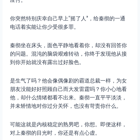
你突然特别庆幸自己早上“摇了人”，给秦彻的一通
电话着实能让你少受很多罪。
秦彻坐在床头，面色平静地看着你，却没有回答你
的问题。混沌的脑袋艰难转动，你终于发现他从接
到你开始就没有露出过好脸色。
是生气了吗？他会像偶像剧的霸道总裁一样，为女
朋友没能好好照顾自己而大发雷霆吗？你小心地看
他，却什么情绪都看不出来。秦彻一直平平淡淡，
并未矫情地对你过分关怀，也没有苛责你什么。
可能这就是内核稳定的熟男吧，你想。即便这样，
对上秦彻的目光时，你还是有点心虚。