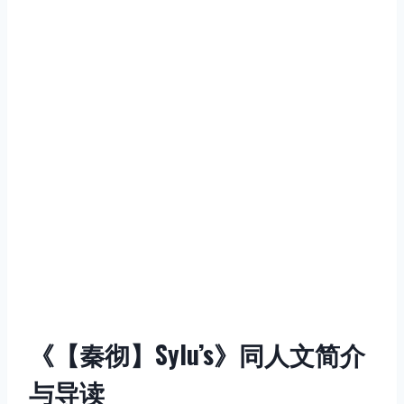
《【秦彻】Sylu’s》同人文简介
与导读