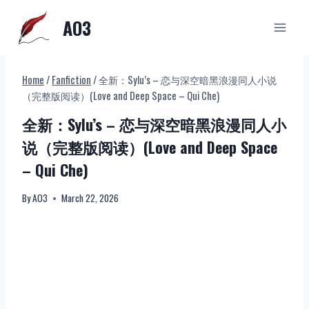
Skip
AO3
to
content
Home
/
Fanfiction
/
全新：Sylu’s – 恋与深空暗黑浪漫同人小说
（完整版阅读）(Love and Deep Space – Qui Che)
全新：Sylu’s – 恋与深空暗黑浪漫同人小
说（完整版阅读）(Love and Deep Space
– Qui Che)
By
AO3
March 22, 2026