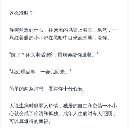
这么准时？
你突然想到什么，往床尾的鸟架上看去，果然，一
只红着眼的小乌鸦在黑暗中目光怨念地盯着你。
“醒了？床头电话按9，厨房会给你送餐。”
“我处理点事，一会儿回来。”
简单的两条消息，看得你十分心安。
人说生病时脆弱又矫情，独居的自由和空荡一不小
心就变成了冷清和孤独。成年人生病时有人照顾，
可以算难得的幸福。