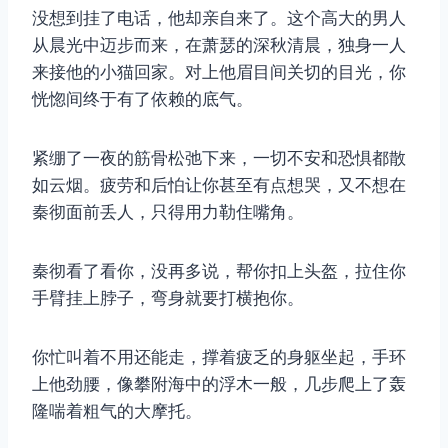
没想到挂了电话，他却亲自来了。这个高大的男人
从晨光中迈步而来，在萧瑟的深秋清晨，独身一人
来接他的小猫回家。对上他眉目间关切的目光，你
恍惚间终于有了依赖的底气。
紧绷了一夜的筋骨松弛下来，一切不安和恐惧都散
如云烟。疲劳和后怕让你甚至有点想哭，又不想在
秦彻面前丢人，只得用力勒住嘴角。
秦彻看了看你，没再多说，帮你扣上头盔，拉住你
手臂挂上脖子，弯身就要打横抱你。
你忙叫着不用还能走，撑着疲乏的身躯坐起，手环
上他劲腰，像攀附海中的浮木一般，几步爬上了轰
隆喘着粗气的大摩托。