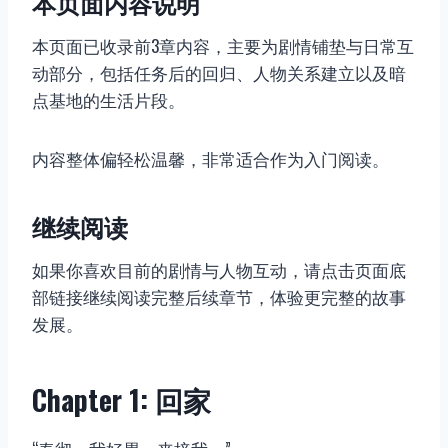
本页面内容说明
本页面已收录前3章内容，主要为剧情铺垫与日常互
动部分，包括任务后的回归、人物关系建立以及暗
点基地的生活片段。
内容整体偏轻松温馨，非常适合作为入门阅读。
继续阅读
如果你喜欢目前的剧情与人物互动，请点击页面底
部链接继续阅读完整后续章节，体验更完整的故事
发展。
Chapter 1: 回家