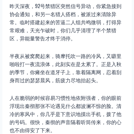
昨天深夜，92号禁猎区突然信号异动，你紧急接到
协会通知，和另一名猎人搭档，被派过来清除异
常。临时搭建起来的苦逼二人组共鸣微弱，打得异
常艰难，天光乍破时，你们几乎清理了半个禁猎
区，异能量警告才终于消停。
半夜从被窝爬起来，骑摩托吹一路的冷风，又噼里
啪啦打一夜流浪体，此刻实在是太累了。正是入秋
的季节，你瘫坐在道牙子上，靠着隔离网，忍着刮
身而过的瑟瑟晨风，筋疲力尽地抬起头。
人在脆弱的时候容易习惯性地依附强者，你的眼前
浮现出秦彻那张不论遇见什么都波澜不惊的脸。清
冷的寒风中，你几乎是下意识地摸出手机，拨了他
的号码。很快，秦彻的声音隔着听筒传来，你的心
也不由得安了下来。