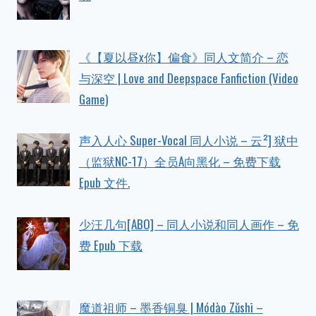
《【夏以昼x你】偏食》同人文简介 – 恋
与深空 | Love and Deepspace Fanfiction (Video
Game)
声入人心 Super-Vocal 同人小说 – 云²] 狱中
（监狱NC-17）全员A向黑化 – 免费下载
Epub 文件.
少汪几句[ABO] – 同人小说和同人画作 – 免
费 Epub 下载
魔道祖师 – 墨香铜臭 | Módào Zǔshī –