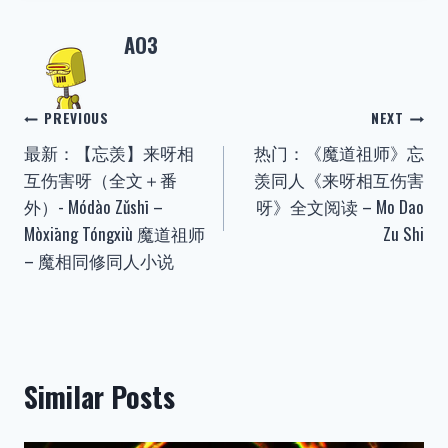
AO3
Post
PREVIOUS
NEXT
最新：【忘羡】来呀相
热门：《魔道祖师》忘
navigation
互伤害呀（全文＋番
羡同人《来呀相互伤害
外）- Módào Zǔshī –
呀》全文阅读 – Mo Dao
Mòxiāng Tóngxiù 魔道祖师
Zu Shi
– 魔相同修同人小说
Similar Posts