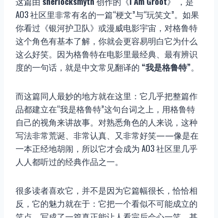
这篇由
sherlocksmyth
创作的《
I Am Groot
》 ，是
AO3 社区里非常有名的一篇“梗文”与“玩笑文”。如果
你看过《银河护卫队》或漫威电影宇宙，对格鲁特
这个角色有基本了解，你就会更容易明白它为什么
这么好笑。因为格鲁特在电影里最经典、最有辨识
度的一句话，就是中文常见翻译的
“我是格鲁特”
。
而这篇同人最妙的地方就在这里：它几乎把整篇作
品都建立在“我是格鲁特”这句台词之上，用格鲁特
自己的视角来讲故事。对熟悉角色的人来说，这种
写法非常荒诞、非常认真、又非常好笑——像是在
一本正经地胡闹，所以它才会成为 AO3 社区里几乎
人人都听过的经典作品之一。
很多读者喜欢它，并不是因为它篇幅很长，恰恰相
反，它的魅力就在于：它把一个看似不可能成立的
笑点，写成了一篇真正能让人看完后会心一笑、甚