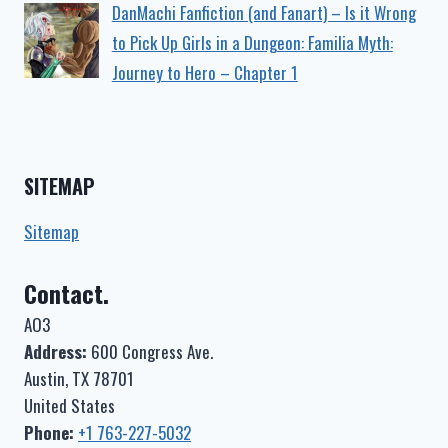
DanMachi Fanfiction (and Fanart) – Is it Wrong
to Pick Up Girls in a Dungeon: Familia Myth:
Journey to Hero – Chapter 1
SITEMAP
Sitemap
Contact.
AO3
Address:
600 Congress Ave.
Austin, TX 78701
United States
Phone:
+1 763-227-5032