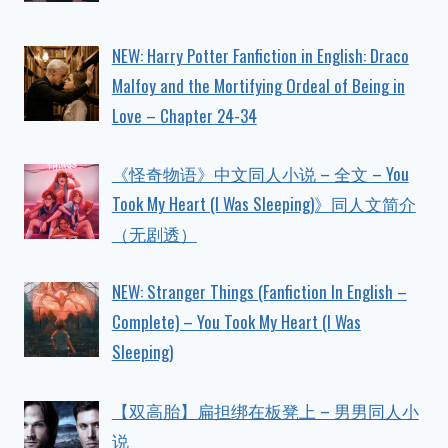
NEW: Harry Potter Fanfiction in English: Draco
Malfoy and the Mortifying Ordeal of Being in
Love – Chapter 24-34
《怪奇物语》中文同人小说 – 全文 – You
Took My Heart (I Was Sleeping)》同人文简介
（无剧透）
NEW: Stranger Things (Fanfiction In English –
Complete) – You Took My Heart (I Was
Sleeping)
【双高胎】扁担绑在板凳上 – 男男同人小
说