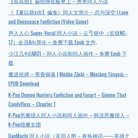
【双高胎】扁担绑在板凳上 – 男男同人小说
《【夏以昼x你】偏食》同人文简介 – 恋与深空 | Love
and Deepspace Fanfiction (Video Game)
声入人心 Super-Vocal 同人小说 – 云²] 狱中（监狱NC-
17）全员A向黑化 – 免费下载 Epub 文件.
少汪几句[ABO] – 同人小说和同人画作 – 免费 Epub 下
载
魔道祖师 – 墨香铜臭 | Módào Zǔshī – Mòxiāng Tóngxiù –
EPUB Download
K-Pop Demon Hunters Fanfiction and Fanart – Gimme That
Candyfloss – Chapter 1
K-Pop恶魔猎人同人小说和同人画作 – 韩流恶魔猎人 –
K-Pop猎魔女团
DanMachi 同人小说（及同人图 – 眷族神话——英雄之