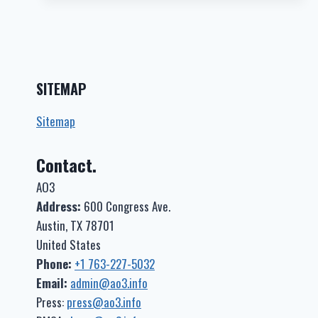
心
SUPER-
VOCAL
同
人
小
SITEMAP
说
–
Sitemap
云
²]
Contact.
狱
中
AO3
（监
狱
Address:
600 Congress Ave.
NC-
Austin, TX 78701
17）
United States
全
Phone:
+1 763-227-5032
员
A
Email:
admin@ao3.info
向
Press:
press@ao3.info
黑