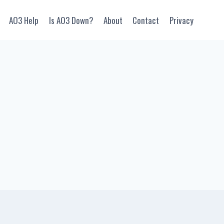
AO3 Help
Is AO3 Down?
About
Contact
Privacy