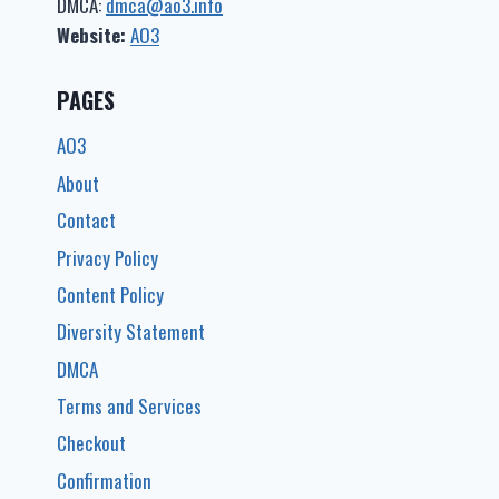
DMCA:
dmca@ao3.info
化
–
Website:
AO3
免
费
PAGES
下
载
AO3
EPUB
文
About
件.
Contact
Privacy Policy
Content Policy
Diversity Statement
DMCA
Terms and Services
Checkout
Confirmation