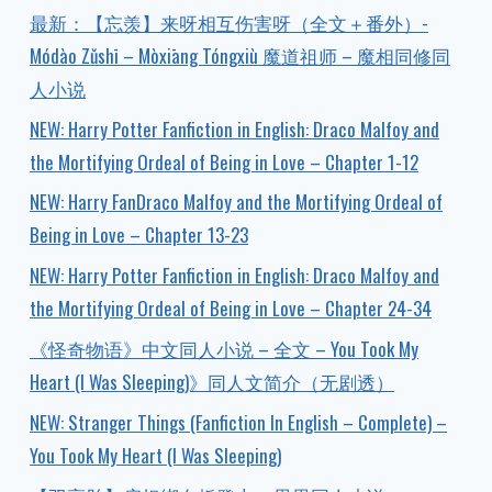
最新：【忘羡】来呀相互伤害呀（全文＋番外）-
Módào Zǔshī – Mòxiāng Tóngxiù 魔道祖师 – 魔相同修同
人小说
NEW: Harry Potter Fanfiction in English: Draco Malfoy and
the Mortifying Ordeal of Being in Love – Chapter 1-12
NEW: Harry FanDraco Malfoy and the Mortifying Ordeal of
Being in Love – Chapter 13-23
NEW: Harry Potter Fanfiction in English: Draco Malfoy and
the Mortifying Ordeal of Being in Love – Chapter 24-34
《怪奇物语》中文同人小说 – 全文 – You Took My
Heart (I Was Sleeping)》同人文简介（无剧透）
NEW: Stranger Things (Fanfiction In English – Complete) –
You Took My Heart (I Was Sleeping)